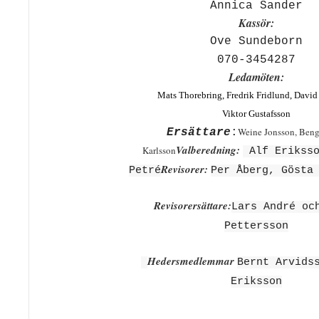
Annica Sander
Kassör:
Ove Sundeborn
070-3454287
Ledamöten:
Mats Thorebring, Fredrik Fridlund, David
Viktor Gustafsson
Weine Jonsson, Ben
Ersättare
:
Valberedning:
Karlsson
Alf Eriksso
Revisorer:
Petré
Per Åberg, Gösta
Revisorersättare:
Lars André oc
Pettersson
Hedersmedlemmar
Bernt Arvids
Eriksson